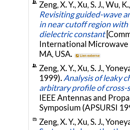
Zeng, X. Y., Xu, S. J., Wu, K
Revisiting guided-wave a
in near cutoff region with
dielectric constant
[Commu
International Microwave
MA, USA.
Lien externe
Zeng, X. Y., Xu, S. J., Yoney
1999).
Analysis of leaky c
arbitrary profile of cross-
IEEE Antennas and Propag
Symposium (APSURSI 1999
Zeng, X. Y., Xu, S. J., Yone