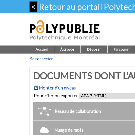
<
Retour au portail Polyte
Accueil
À propos
Déposer
Parcourir
Se connecter
DOCUMENTS DONT L'AUT
Monter d'un niveau
Pour citer ou exporter
Réseau de collaboration
Nuage de mots