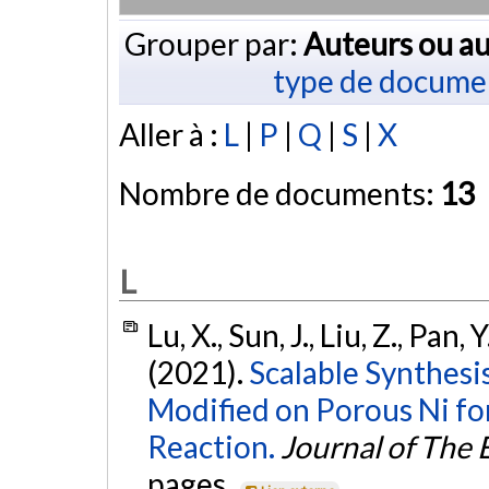
Grouper par:
Auteurs ou au
type de docume
Aller à :
L
|
P
|
Q
|
S
|
X
Nombre de documents:
13
L
Lu, X., Sun, J., Liu, Z., Pan, Y
(2021).
Scalable Synthesi
Modified on Porous Ni f
Reaction.
Journal of The 
pages.