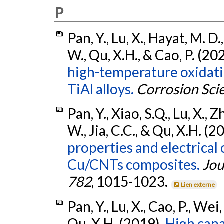
P
Pan, Y., Lu, X., Hayat, M. D., Y
W., Qu, X.H., & Cao, P. (20
high-temperature oxidati
TiAl alloys.
Corrosion Sci
Pan, Y., Xiao, S.Q., Lu, X., Zh
W., Jia, C.C., & Qu, X.H. (2
properties and electrical
Cu/CNTs composites.
Jou
782
, 1015-1023.
Lien externe
Pan, Y., Lu, X., Cao, P., Wei,
Qu, X.H. (2019).
High capa