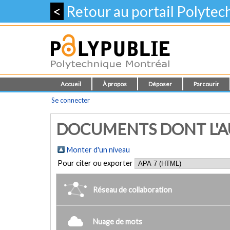
<
Retour au portail Polyte
Accueil
À propos
Déposer
Parcourir
Se connecter
DOCUMENTS DONT L'AUT
Monter d'un niveau
Pour citer ou exporter
Réseau de collaboration
Nuage de mots