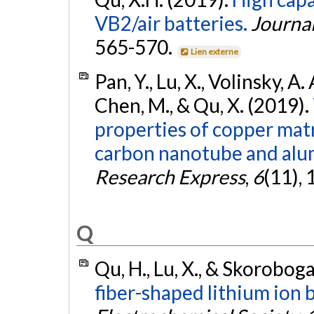
VB2/air batteries.
Journa
565-570.
Lien externe
Pan, Y., Lu, X., Volinsky, A. A
Chen, M., & Qu, X. (2019).
properties of copper mat
carbon nanotube and alum
Research Express
,
6
(11), 
Q
Qu, H., Lu, X., & Skoroboga
fiber-shaped lithium ion b