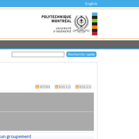
English
ATOM
RSS 1.0
RSS 2.0
cun groupement