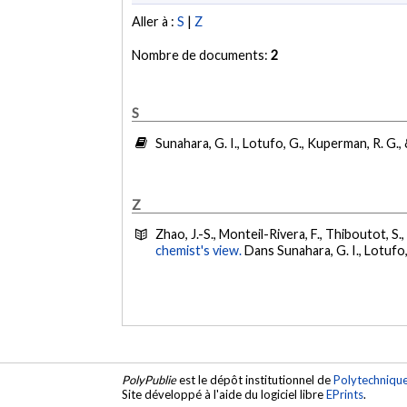
Aller à :
S
|
Z
Nombre de documents:
2
S
Sunahara, G. I., Lotufo, G., Kuperman, R. G., 
Z
Zhao, J.-S., Monteil-Rivera, F., Thiboutot, S.
chemist's view.
Dans Sunahara, G. I., Lotufo, 
PolyPublie
est le dépôt institutionnel de
Polytechniqu
Site développé à l'aide du logiciel libre
EPrints
.