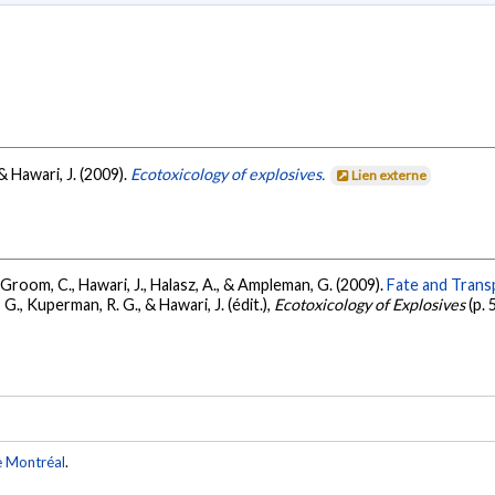
& Hawari, J. (2009).
Ecotoxicology of explosives.
Lien externe
, Groom, C., Hawari, J., Halasz, A., & Ampleman, G. (2009).
Fate and Transp
G., Kuperman, R. G., & Hawari, J. (édit.),
Ecotoxicology of Explosives
(p. 
e Montréal
.