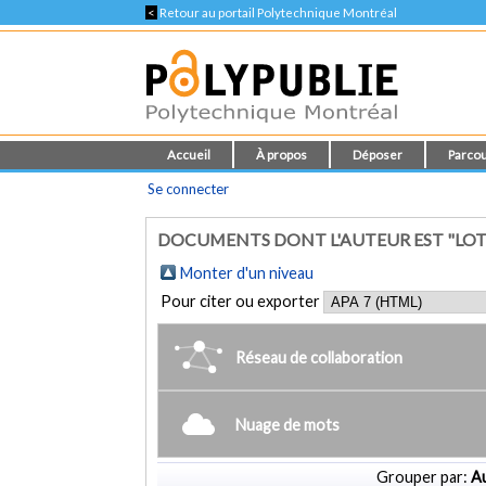
<
Retour au portail Polytechnique Montréal
Accueil
À propos
Déposer
Parcou
Se connecter
DOCUMENTS DONT L'AUTEUR EST "LOT
Monter d'un niveau
Pour citer ou exporter
Réseau de collaboration
Nuage de mots
Grouper par:
Au