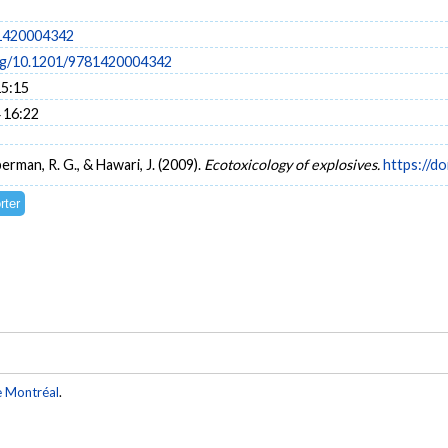
1420004342
org/10.1201/9781420004342
15:15
 16:22
perman, R. G., & Hawari, J. (2009).
Ecotoxicology of explosives.
https://d
e Montréal
.