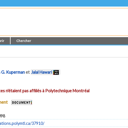
rir
Chercher
 G. Kuperman
et
Jalal Hawari
es n'étaient pas affiliés à Polytechnique Montréal
ument
398
cations.polymtl.ca/37910/