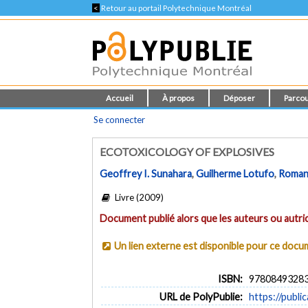
<
Retour au portail Polytechnique Montréal
Accueil
À propos
Déposer
Parcou
Se connecter
ECOTOXICOLOGY OF EXPLOSIVES
Geoffrey I. Sunahara
,
Guilherme Lotufo
,
Roman
Livre (2009)
Document publié alors que les auteurs ou autric
Un lien externe est disponible pour ce doc
ISBN:
9780849328
URL de PolyPublie:
https://publi