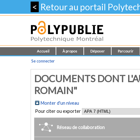
<
Retour au portail Polyte
Accueil
À propos
Déposer
Parcourir
Se connecter
DOCUMENTS DONT L'AU
ROMAIN"
Monter d'un niveau
Pour citer ou exporter
Réseau de collaboration