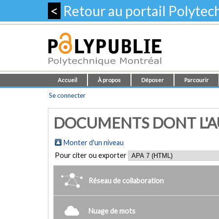
<
Retour au portail Polyte
Accueil
À propos
Déposer
Parcourir
Se connecter
DOCUMENTS DONT L'AU
Monter d'un niveau
Pour citer ou exporter
Réseau de collaboration
Nuage de mots