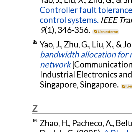
Controller fault toleranc
control systems.
IEEE Tra
9
(1), 346-356.
Lien externe
Yao, J., Zhu, G., Liu, X., & J
bandwidth allocation for n
network
[Communication 
Industrial Electronics an
Singapore, Singapore.
Lie
Z
Zhao, H., Pacheco, A., Beltr