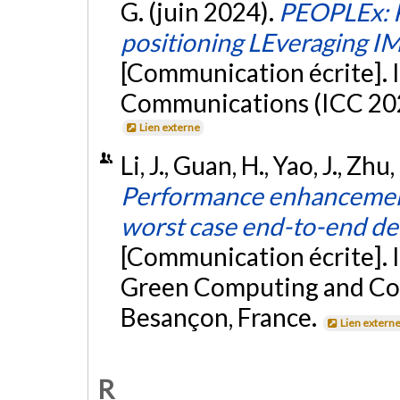
G. (juin 2024).
PEOPLEx: P
positioning LEveraging 
[Communication écrite]. 
Communications (ICC 2024
Lien externe
Li, J., Guan, H., Yao, J., Zh
Performance enhancement 
worst case end-to-end d
[Communication écrite]. 
Green Computing and Co
Besançon, France.
Lien extern
R