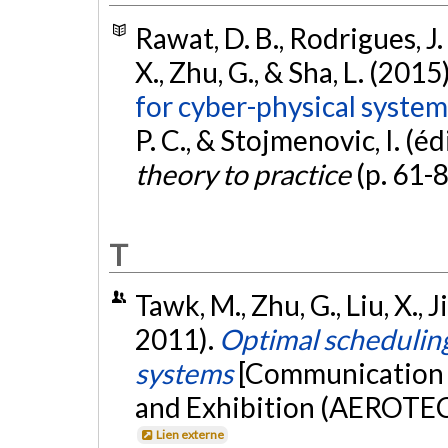
Rawat, D. B., Rodrigues, J. J
X., Zhu, G., & Sha, L. (2015
for cyber-physical system
P. C., & Stojmenovic, I. (édi
theory to practice
(p. 61-
T
Tawk, M., Zhu, G., Liu, X., J
2011).
Optimal scheduling
systems
[Communication 
and Exhibition (AEROTEC
Lien externe