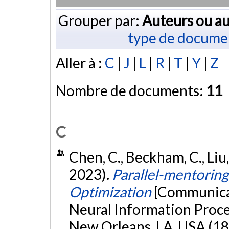
Grouper par:
Auteurs ou au
type de docume
Aller à :
C
|
J
|
L
|
R
|
T
|
Y
|
Z
Nombre de documents:
11
C
Chen, C., Beckham, C., Liu, 
2023).
Parallel-mentoring
Optimization
[Communicat
Neural Information Proce
New Orleans, LA, USA (18