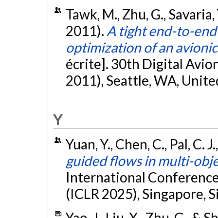
Tawk, M., Zhu, G., Savaria, Y.
2011).
A tight end-to-end
optimization of an avion
écrite]. 30th Digital Av
2011), Seattle, WA, Unite
Y
Yuan, Y., Chen, C., Pal, C. J.
guided flows in multi-obj
International Conference
(ICLR 2025), Singapore, 
Yao, J., Liu, X., Zhu, G., & S