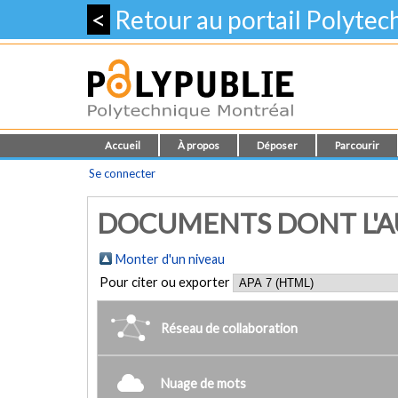
<
Retour au portail Polyte
Accueil
À propos
Déposer
Parcourir
Se connecter
DOCUMENTS DONT L'AUT
Monter d'un niveau
Pour citer ou exporter
Réseau de collaboration
Nuage de mots