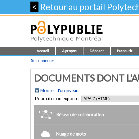
<
Retour au portail Polyte
Accueil
À propos
Déposer
Parcourir
Se connecter
DOCUMENTS DONT L'AUTE
Monter d'un niveau
Pour citer ou exporter
Réseau de collaboration
Nuage de mots