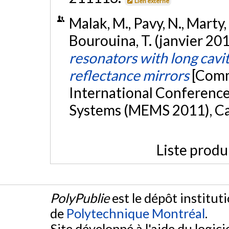
Lien externe
Malak, M., Pavy, N., Marty, F
Bourouina, T. (janvier 20
resonators with long cavit
reflectance mirrors
[Comm
International Conference
Systems (MEMS 2011), Ca
Liste produ
PolyPublie
est le dépôt institut
de
Polytechnique Montréal
.
Site développé à l'aide du logicie