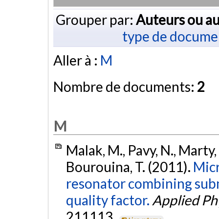
Grouper par:
Auteurs ou au
type de docume
Aller à :
M
Nombre de documents:
2
M
Malak, M., Pavy, N., Marty, F
Bourouina, T. (2011).
Mic
resonator combining subm
quality factor.
Applied Phy
211113.