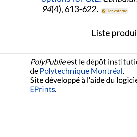
94
(4), 613-622.
Lien externe
Liste produ
PolyPublie
est le dépôt institut
de
Polytechnique Montréal
.
Site développé à l'aide du logicie
EPrints
.