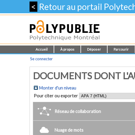
<
Retour au portail Polyte
Accueil
À propos
Déposer
Parcourir
Se connecter
DOCUMENTS DONT L'AUT
Monter d'un niveau
Pour citer ou exporter
Réseau de collaboration
Nuage de mots