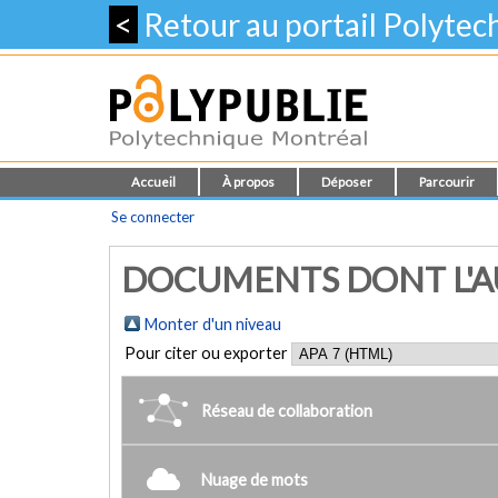
<
Retour au portail Polyte
Accueil
À propos
Déposer
Parcourir
Se connecter
DOCUMENTS DONT L'AUT
Monter d'un niveau
Pour citer ou exporter
Réseau de collaboration
Nuage de mots