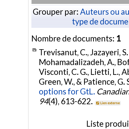
Grouper par:
Auteurs ou au
type de docume
Nombre de documents:
1
Trevisanut, C., Jazayeri, S
Mohamadalizadeh, A., Boffito
Visconti, C. G., Lietti, L., A
Green, W., & Patience, G. 
options for GtL.
Canadian
94
(4), 613-622.
Lien externe
Liste produ