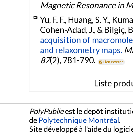
Magnetic Resonance in M
Yu, F. F., Huang, S. Y., Kumar
Cohen-Adad, J., & Bilgiç, 
acquisition of macromolec
and relaxometry maps.
Ma
87
(2), 781-790.
Lien externe
Liste prod
PolyPublie
est le dépôt institut
de
Polytechnique Montréal
.
Site développé à l'aide du logicie