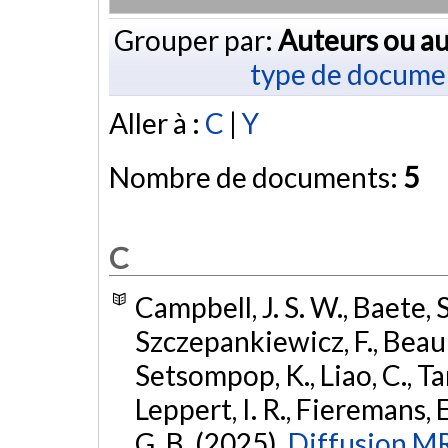
Grouper par:
Auteurs ou au
type de docume
Aller à :
C
|
Y
Nombre de documents:
5
C
Campbell, J. S. W., Baete, S
Szczepankiewicz, F., Beauli
Setsompop, K., Liao, C., Tard
Leppert, I. R., Fieremans, E
G. B. (2025).
Diffusion MR