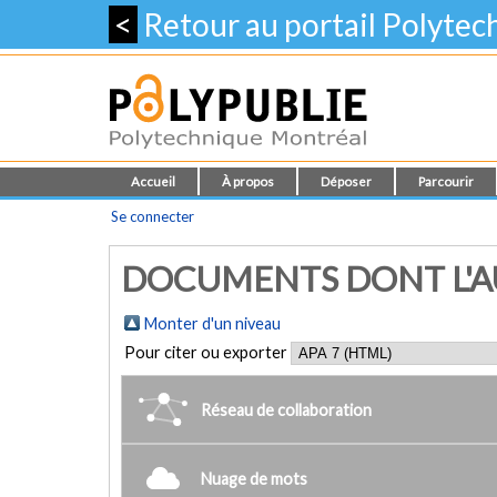
<
Retour au portail Polyte
Accueil
À propos
Déposer
Parcourir
Se connecter
DOCUMENTS DONT L'AU
Monter d'un niveau
Pour citer ou exporter
Réseau de collaboration
Nuage de mots