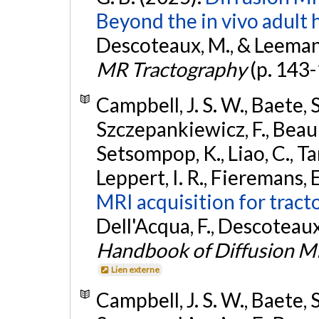
Beyond the in vivo adult
Descoteaux, M., & Leemans,
MR Tractography
(p. 143
Campbell, J. S. W., Baete, S
Szczepankiewicz, F., Beauli
Setsompop, K., Liao, C., Tard
Leppert, I. R., Fieremans, E
MRI acquisition for trac
Dell'Acqua, F., Descoteaux,
Handbook of Diffusion M
Lien externe
Campbell, J. S. W., Baete, S