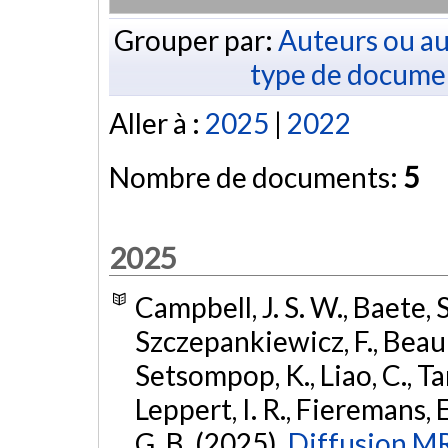
Grouper par:
Auteurs ou au
type de docume
Aller à :
2025
|
2022
Nombre de documents:
5
2025
Campbell, J. S. W., Baete, S
Szczepankiewicz, F., Beauli
Setsompop, K., Liao, C., Tard
Leppert, I. R., Fieremans, E
G. B. (2025).
Diffusion MR