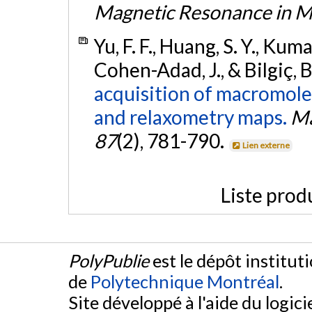
Magnetic Resonance in M
Yu, F. F., Huang, S. Y., Kumar
Cohen-Adad, J., & Bilgiç, 
acquisition of macromolec
and relaxometry maps.
Ma
87
(2), 781-790.
Lien externe
Liste prod
PolyPublie
est le dépôt institut
de
Polytechnique Montréal
.
Site développé à l'aide du logicie