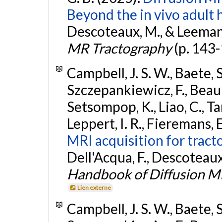
Beyond the in vivo adult
Descoteaux, M., & Leemans,
MR Tractography
(p. 143
Campbell, J. S. W., Baete, S
Szczepankiewicz, F., Beauli
Setsompop, K., Liao, C., Tard
Leppert, I. R., Fieremans, E
MRI acquisition for trac
Dell'Acqua, F., Descoteaux,
Handbook of Diffusion M
Lien externe
Campbell, J. S. W., Baete, S