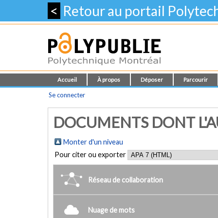
<
Retour au portail Polyte
Accueil
À propos
Déposer
Parcourir
Se connecter
DOCUMENTS DONT L'AU
Monter d'un niveau
Pour citer ou exporter
Réseau de collaboration
Nuage de mots