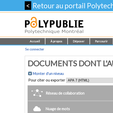
<
Retour au portail Polyte
Accueil
À propos
Déposer
Parcourir
Se connecter
DOCUMENTS DONT L'AUT
Monter d'un niveau
Pour citer ou exporter
Réseau de collaboration
Nuage de mots