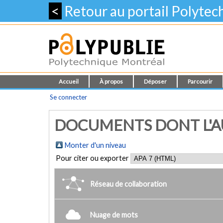
<
Retour au portail Polyte
Accueil
À propos
Déposer
Parcourir
Se connecter
DOCUMENTS DONT L'AUT
Monter d'un niveau
Pour citer ou exporter
Réseau de collaboration
Nuage de mots