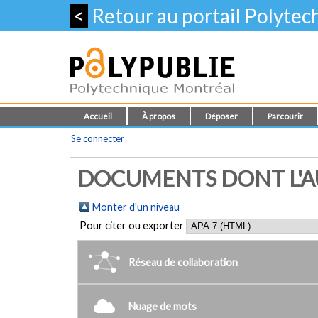
<
Retour au portail Polyte
Accueil
À propos
Déposer
Parcourir
Se connecter
DOCUMENTS DONT L'AUT
Monter d'un niveau
Pour citer ou exporter
Réseau de collaboration
Nuage de mots