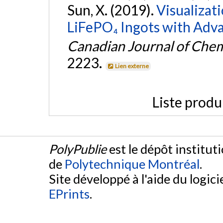
Sun, X. (2019).
Visualizat
LiFePO₄ Ingots with Adv
Canadian Journal of Chem
2223.
Lien externe
Liste produ
PolyPublie
est le dépôt institut
de
Polytechnique Montréal
.
Site développé à l'aide du logicie
EPrints
.