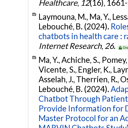
Healthcare
,
12
(16), 1661
Laymouna, M., Ma, Y., Lessar
Lebouché, B. (2024).
Roles
chatbots in health care : 
Internet Research
,
26
.
Dis
Ma, Y., Achiche, S., Pomey,
Vicente, S., Engler, K., Lay
Asselah, J., Therrien, R., Os
Lebouché, B. (2024).
Adap
Chatbot Through Patient
Provide Information for 
Master Protocol for an Ad
MARVIN Chatbots Study)