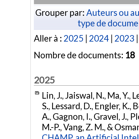
Grouper par:
Auteurs ou au
type de docume
Aller à :
2025
|
2024
|
2023
Nombre de documents:
18
2025
Lin, J., Jaiswal, N., Ma, Y.,
S., Lessard, D., Engler, K., 
A., Gagnon, I., Gravel, J., 
M.-P., Vang, Z. M., & Osman
CHAMP, an Artificial Inte