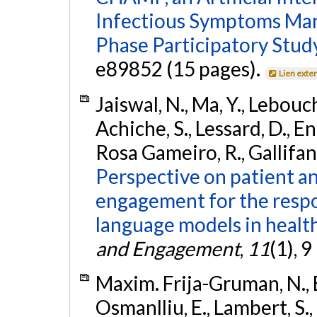
Infectious Symptoms Man
Phase Participatory Study
e89852 (15 pages).
Lien exte
Jaiswal, N., Ma, Y., Lebouc
Achiche, S., Lessard, D., En
Rosa Gameiro, R., Gallifant
Perspective on patient a
engagement for the respon
language models in healt
and Engagement
,
11
(1), 
Maxim. Frija-Gruman, N., B
Osmanlliu, E., Lambert, S., 