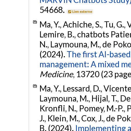
54668.
Lien externe
Ma, Y., Achiche, S., Tu, G., 
Lemire, B., chatbots Patie
N., Laymouna, M., de Pokom
(2024).
The first AI-base
management: A mixed met
Medicine
, 13720 (23 page
Ma, Y., Lessard, D., Vicente
Laymouna, M., Hijal, T., Del 
Kronfli, N., Pomey, M.-P., Pe
J., Klein, M., Cox, J., de Po
B. (2024).
Implementing a