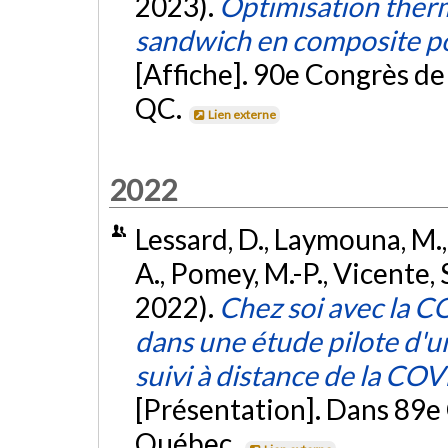
2023).
Optimisation therm
sandwich en composite po
[Affiche]. 90e Congrès d
QC.
Lien externe
2022
Lessard, D., Laymouna, M., 
A., Pomey, M.-P., Vicente, S
2022).
Chez soi avec la C
dans une étude pilote d'u
suivi à distance de la C
[Présentation]. Dans 89e 
Québec.