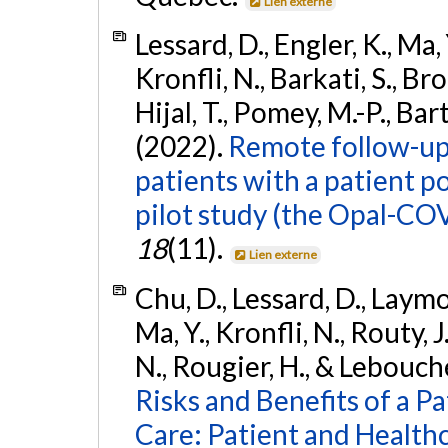
Lien externe
Lessard, D., Engler, K., Ma,
Kronfli, N., Barkati, S., Brou
Hijal, T., Pomey, M.-P., Bart
(2022).
Remote follow-up 
patients with a patient p
pilot study (the Opal-CO
18
(11).
Lien externe
Chu, D., Lessard, D., Laymou
Ma, Y., Kronfli, N., Routy, J
N., Rougier, H., & Lebouch
Risks and Benefits of a P
Care: Patient and Healthc