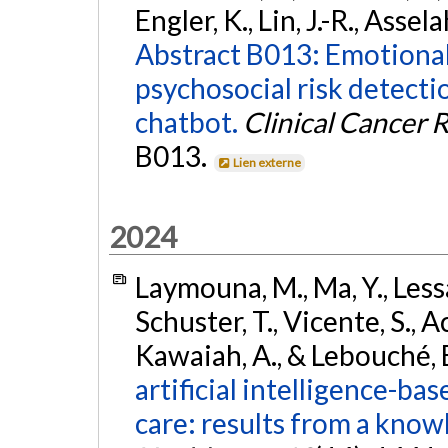
Engler, K., Lin, J.-R., Assel
Abstract B013: Emotional t
psychosocial risk detect
chatbot.
Clinical Cancer 
B013.
Lien externe
2024
Laymouna, M., Ma, Y., Lessar
Schuster, T., Vicente, S., Ac
Kawaiah, A., & Lebouché, 
artificial intelligence-b
care: results from a know