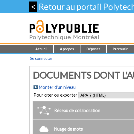
<
Retour au portail Polyte
Accueil
À propos
Déposer
Parcourir
Se connecter
DOCUMENTS DONT L'AU
Monter d'un niveau
Pour citer ou exporter
Réseau de collaboration
Nuage de mots