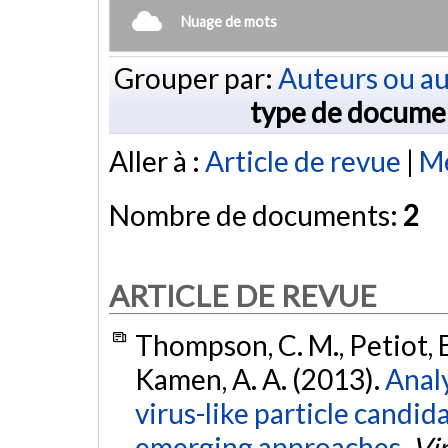
Nuage de mots
Grouper par:
Auteurs ou au
type de docume
Aller à :
Article de revue
|
Mé
Nombre de documents:
2
ARTICLE DE REVUE
Thompson, C. M., Petiot, E.
Kamen, A. A. (2013).
Analy
virus-like particle candid
emerging approaches.
Vi