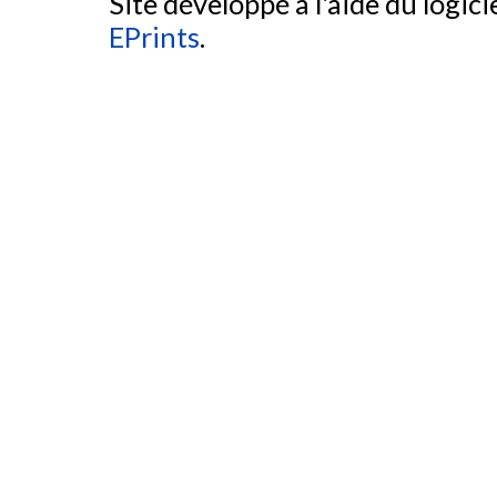
Site développé à l'aide du logicie
EPrints
.