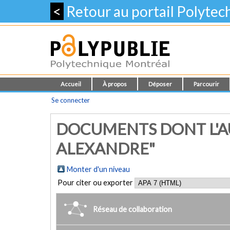
<
Retour au portail Polyte
Accueil
À propos
Déposer
Parcourir
Se connecter
DOCUMENTS DONT L'A
ALEXANDRE"
Monter d'un niveau
Pour citer ou exporter
Réseau de collaboration