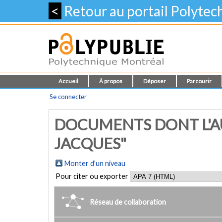
<
Retour au portail Polyte
Accueil
À propos
Déposer
Parcourir
Se connecter
DOCUMENTS DONT L'AU
JACQUES"
Monter d'un niveau
Pour citer ou exporter
Réseau de collaboration