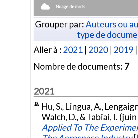
Nuage de mots
Grouper par:
Auteurs ou au
type de docume
Aller à :
2021
|
2020
|
2019
Nombre de documents:
7
2021
Hu, S., Lingua, A., Lengaign
Walch, D., & Tabiai, I. (jui
Applied To The Experiment
The Aerospace Industry
[