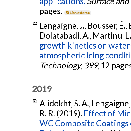
applications.
Surface and
pages.
Lien externe
Lengaigne, J., Bousser, É., B
Dolatabadi, A., Martinu, L.
growth kinetics on water
atmospheric icing conditi
Technology
,
399
, 12 page
2019
Alidokht, S. A., Lengaigne, 
R. R. (2019).
Effect of Mic
WC Composite Coatings on