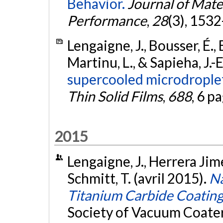
Behavior.
Journal of Mate
Performance
,
28
(3), 153
Lengaigne, J., Bousser, É., 
Martinu, L., & Sapieha, J.-
supercooled microdroplet
Thin Solid Films
,
688
, 6 p
2015
Lengaigne, J., Herrera Jimen
Schmitt, T. (avril 2015).
Na
Titanium Carbide Coatin
Society of Vacuum Coate