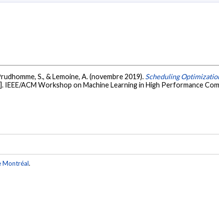
H., Prudhomme, S., & Lemoine, A. (novembre 2019).
Scheduling Optimization
e]. IEEE/ACM Workshop on Machine Learning in High Performance Com
e Montréal
.