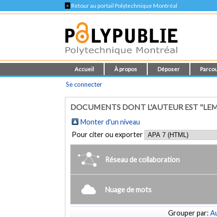
<
Retour au portail Polytechnique Montréal
Accueil
À propos
Déposer
Parcou
Se connecter
DOCUMENTS DONT L'AUTEUR EST "LEM
Monter d'un niveau
Pour citer ou exporter
Réseau de collaboration
Nuage de mots
Grouper par:
Au