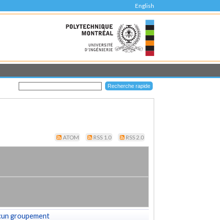
English
ATOM
RSS 1.0
RSS 2.0
cun groupement