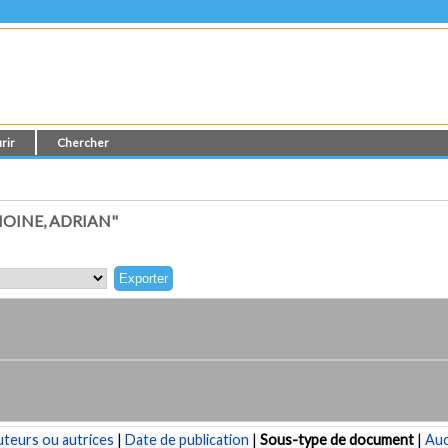
rir
Chercher
OINE, ADRIAN"
teurs ou autrices
|
Date de publication
|
Sous-type de document
|
Au