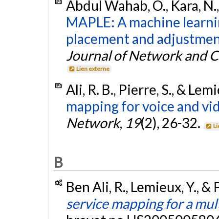
Abdul Wahab, O., Kara, N.,
MAPLE: A machine learnin
placement and adjustment
Journal of Network and 
Lien externe
Ali, R. B., Pierre, S., & Lem
mapping for voice and vi
Network
,
19
(2), 26-32.
Li
B
Ben Ali, R., Lemieux, Y., & 
service mapping for a mul