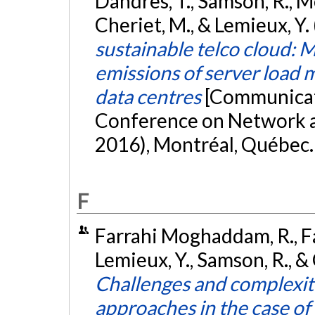
Dandres, T., Samson, R., M
Cheriet, M., & Lemieux, Y
sustainable telco cloud: 
emissions of server load 
data centres
[Communicati
Conference on Network 
2016), Montréal, Québec
F
Farrahi Moghaddam, R., Fa
Lemieux, Y., Samson, R., &
Challenges and complexiti
approaches in the case of 