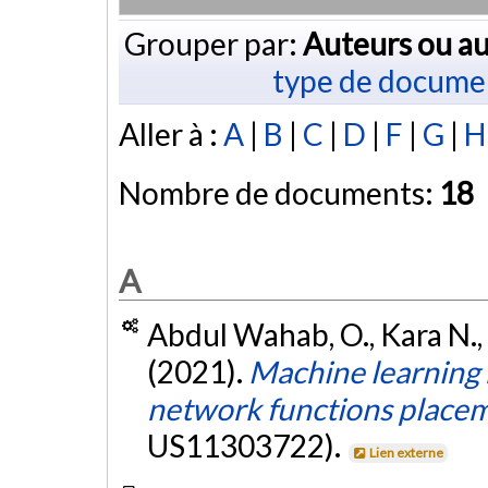
Grouper par:
Auteurs ou au
type de docume
Aller à :
A
|
B
|
C
|
D
|
F
|
G
|
H
Nombre de documents:
18
A
Abdul Wahab, O., Kara N., 
(2021).
Machine learning 
network functions placem
US11303722).
Lien externe