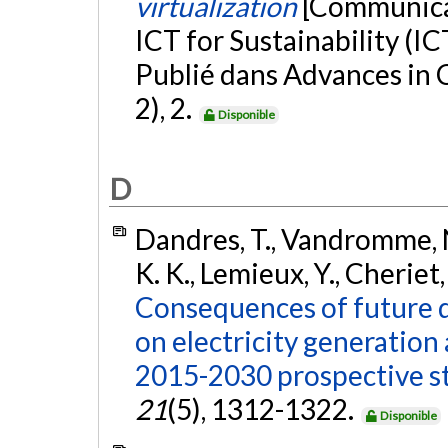
virtualization
[Communica
ICT for Sustainability (I
Publié dans Advances in 
2), 2.
Disponible
D
Dandres, T., Vandromme, N
K. K., Lemieux, Y., Cheriet
Consequences of future 
on electricity generation
2015-2030 prospective s
21
(5), 1312-1322.
Disponible