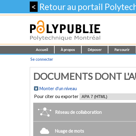
<
Retour au portail Polyte
Accueil
À propos
Déposer
Parcourir
Se connecter
DOCUMENTS DONT L'AU
Monter d'un niveau
Pour citer ou exporter
Réseau de collaboration
Nuage de mots