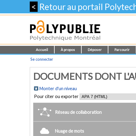
<
Retour au portail Polyte
Accueil
À propos
Déposer
Parcourir
Se connecter
DOCUMENTS DONT L'AU
Monter d'un niveau
Pour citer ou exporter
Réseau de collaboration
Nuage de mots