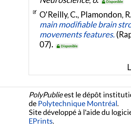
Disponible
O'Reilly, C., Plamondon, R.
main modifiable brain str
movements features.
(Ra
07).
Disponible
L
PolyPublie
est le dépôt institut
de
Polytechnique Montréal
.
Site développé à l'aide du logicie
EPrints
.