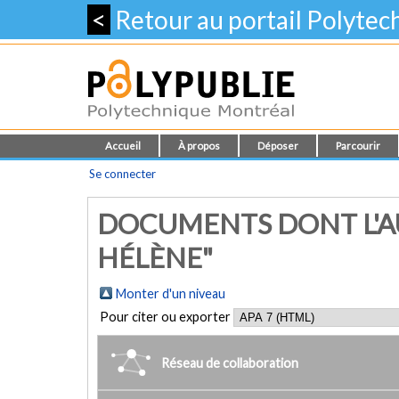
<
Retour au portail Polyte
Accueil
À propos
Déposer
Parcourir
Se connecter
DOCUMENTS DONT L'AU
HÉLÈNE"
Monter d'un niveau
Pour citer ou exporter
Réseau de collaboration