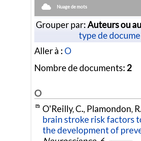
Nuage de mots
Grouper par:
Auteurs ou au
type de docume
Aller à :
O
Nombre de documents:
2
O
O'Reilly, C., Plamondon, R.
brain stroke risk factor
the development of preve
Neuroscience
,
6
.