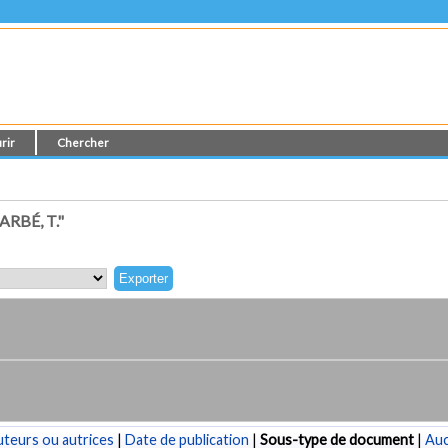
rir
Chercher
RBÉ, T."
teurs ou autrices
|
Date de publication
|
Sous-type de document
|
Au