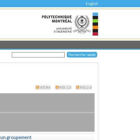
English
ATOM
RSS 1.0
RSS 2.0
cun groupement