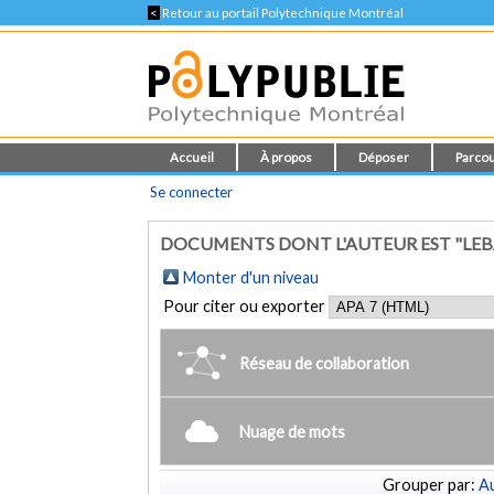
<
Retour au portail Polytechnique Montréal
Accueil
À propos
Déposer
Parcou
Se connecter
DOCUMENTS DONT L'AUTEUR EST "LEBA
Monter d'un niveau
Pour citer ou exporter
Réseau de collaboration
Nuage de mots
Grouper par:
Au