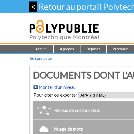
<
Retour au portail Polyte
Accueil
À propos
Déposer
Parcourir
Se connecter
DOCUMENTS DONT L'AUT
Monter d'un niveau
Pour citer ou exporter
Réseau de collaboration
Nuage de mots