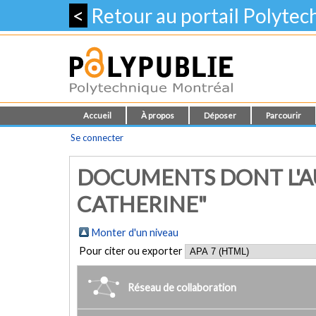
<
Retour au portail Polyte
Accueil
À propos
Déposer
Parcourir
Se connecter
DOCUMENTS DONT L'AU
CATHERINE"
Monter d'un niveau
Pour citer ou exporter
Réseau de collaboration