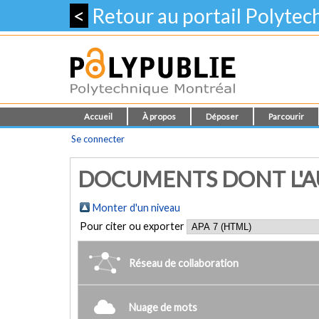
<
Retour au portail Polyte
Accueil
À propos
Déposer
Parcourir
Se connecter
DOCUMENTS DONT L'AUT
Monter d'un niveau
Pour citer ou exporter
Réseau de collaboration
Nuage de mots