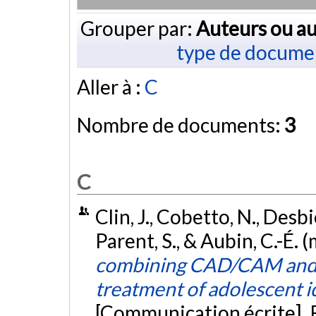
Grouper par:
Auteurs ou au
type de docume
Aller à :
C
Nombre de documents:
3
C
Clin, J., Cobetto, N., Desbie
Parent, S., & Aubin, C.-É. 
combining CAD/CAM and b
treatment of adolescent id
[Communication écrite].