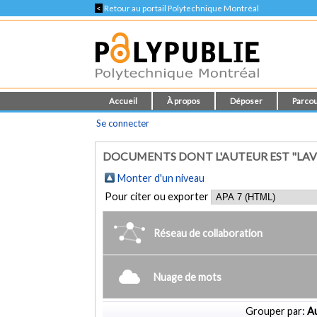
<
Retour au portail Polytechnique Montréal
Accueil
À propos
Déposer
Parcou
Se connecter
DOCUMENTS DONT L'AUTEUR EST "LAVO
Monter d'un niveau
Pour citer ou exporter
Réseau de collaboration
Nuage de mots
Grouper par:
Au