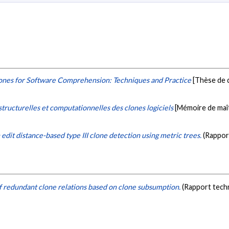
ones for Software Comprehension: Techniques and Practice
[Thèse de 
structurelles et computationnelles des clones logiciels
[Mémoire de maît
edit distance-based type III clone detection using metric trees.
(Rappor
f redundant clone relations based on clone subsumption.
(Rapport tech