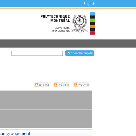
English
ATOM
RSS 1.0
RSS 2.0
cun groupement