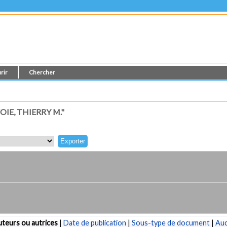
rir
Chercher
IE, THIERRY M."
teurs ou autrices
|
Date de publication
|
Sous-type de document
|
Au