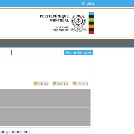
English
ATOM
RSS 1.0
RSS 2.0
cun groupement