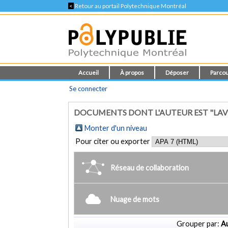
<
Retour au portail Polytechnique Montréal
Accueil
À propos
Déposer
Parcou
Se connecter
DOCUMENTS DONT L'AUTEUR EST "LAVE
Monter d'un niveau
Pour citer ou exporter
Réseau de collaboration
Nuage de mots
Grouper par:
Au