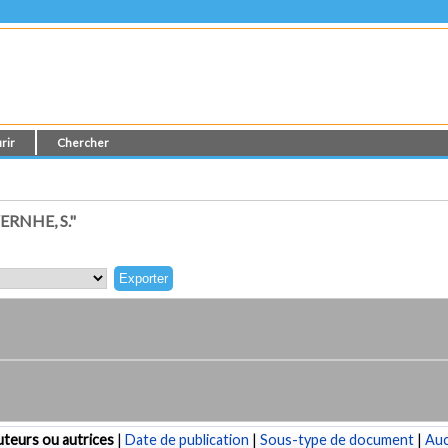
rir
Chercher
RNHE, S."
teurs ou autrices
|
Date de publication
|
Sous-type de document
|
Au