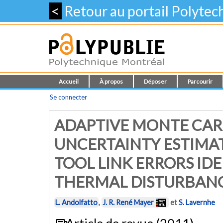
<
Retour au portail Polyte
Accueil
À propos
Déposer
Parcourir
Se connecter
ADAPTIVE MONTE CAR
UNCERTAINTY ESTIMAT
TOOL LINK ERRORS ID
THERMAL DISTURBAN
L. Andolfatto
,
J. R. René Mayer
et
S. Lavernhe
Article de revue (2011)