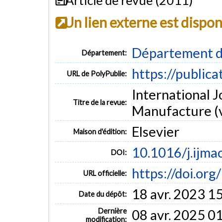
Un lien externe est dispo
Département d
Département:
https://public
URL de PolyPublie:
International J
Titre de la revue:
Manufacture (vo
Elsevier
Maison d'édition:
10.1016/j.ijma
DOI:
https://doi.or
URL officielle:
18 avr. 2023 1
Date du dépôt:
Dernière
08 avr. 2025 0
modification: