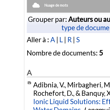
Nuage de mots
Grouper par:
Auteurs ou au
type de docume
Aller à :
A
|
L
|
R
|
S
Nombre de documents:
5
A
Adibnia, V., Mirbagheri, M.,
Rochefort, D., & Banquy, X
Ionic Liquid Solutions: E
Water Domains.
Langmui