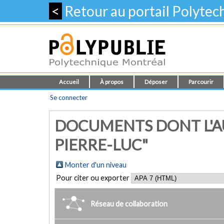
<
Retour au portail Polyte
Accueil
À propos
Déposer
Parcourir
Se connecter
DOCUMENTS DONT L'AU
PIERRE-LUC"
Monter d'un niveau
Pour citer ou exporter
Réseau de collaboration