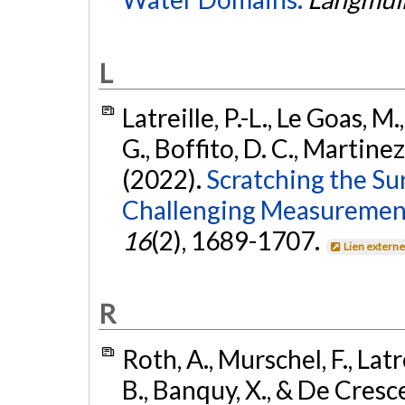
L
Latreille, P.-L., Le Goas, M.
G., Boffito, D. C., Martinez
(2022).
Scratching the Su
Challenging Measurement
16
(2), 1689-1707.
Lien extern
R
Roth, A., Murschel, F., Latre
B., Banquy, X., & De Cresc