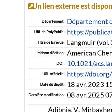
Un lien externe est dispo
Département d
Département:
https://public
URL de PolyPublie:
Langmuir (vol. 
Titre de la revue:
American Chem
Maison d'édition:
10.1021/acs.l
DOI:
https://doi.or
URL officielle:
18 avr. 2023 1
Date du dépôt:
08 avr. 2025 0
Dernière modification:
Adibnia, V., Mirbagheri