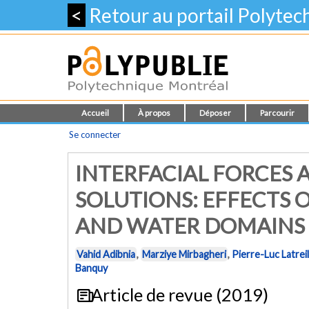
<
Retour au portail Polyte
Accueil
À propos
Déposer
Parcourir
Se connecter
INTERFACIAL FORCES A
SOLUTIONS: EFFECTS 
AND WATER DOMAINS
Vahid Adibnia
,
Marziye Mirbagheri
,
Pierre-Luc Latreil
Banquy
Article de revue (2019)