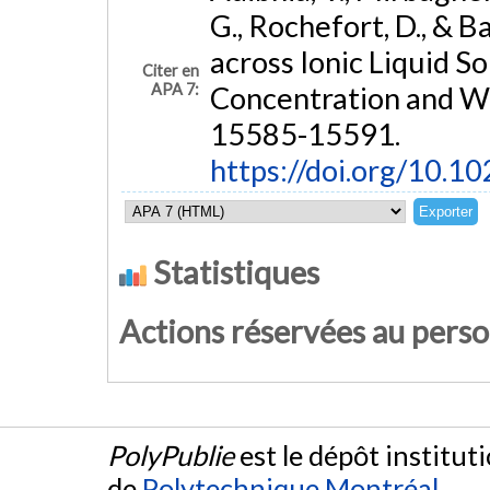
G., Rochefort, D., & B
across Ionic Liquid So
Citer en
APA 7:
Concentration and W
15585-15591.
https://doi.org/10.1
Statistiques
Actions réservées au pers
PolyPublie
est le dépôt institut
de
Polytechnique Montréal
.