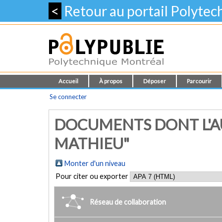
<
Retour au portail Polyte
Accueil
À propos
Déposer
Parcourir
Se connecter
DOCUMENTS DONT L'AU
MATHIEU"
Monter d'un niveau
Pour citer ou exporter
Réseau de collaboration