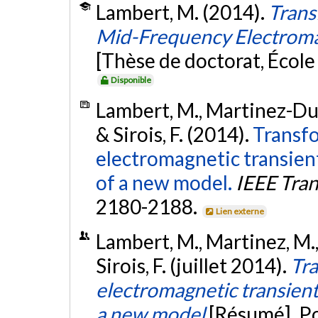
Lambert, M. (2014).
Trans
Mid-Frequency Electromag
[Thèse de doctorat, Écol
Disponible
Lambert, M., Martinez-Duro
& Sirois, F. (2014).
Transfo
electromagnetic transient
of a new model.
IEEE Tran
2180-2188.
Lien externe
Lambert, M., Martinez, M.,
Sirois, F. (juillet 2014).
Tra
electromagnetic transients
a new model
[Résumé]. P