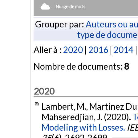
Nuage de mots
Grouper par:
Auteurs ou au
type de docume
Aller à :
2020
|
2016
|
2014
Nombre de documents:
8
2020
Lambert, M., Martinez Duro
Mahseredjian, J. (2020).
T
Modeling with Losses.
IE
35
(6), 2692-2699.