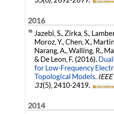
Lien extern
2016
Jazebi, S., Zirka, S., Lambe
Moroz, Y., Chen, X., Martine
Narang, A., Walling, R., Ma
& De Leon, F. (2016).
Dual
for Low-Frequency Electr
Topological Models.
IEEE
31
(5), 2410-2419.
Lien extern
2014