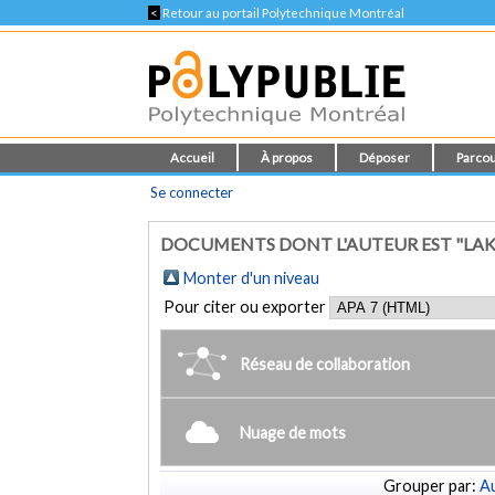
<
Retour au portail Polytechnique Montréal
Accueil
À propos
Déposer
Parcou
Se connecter
DOCUMENTS DONT L'AUTEUR EST "LAKIS
Monter d'un niveau
Pour citer ou exporter
Réseau de collaboration
Nuage de mots
Grouper par:
Au