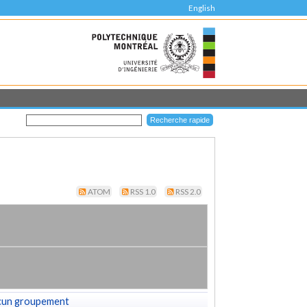
English
ATOM
RSS 1.0
RSS 2.0
cun groupement