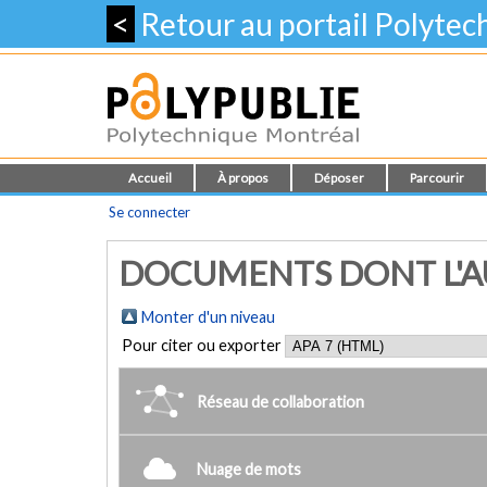
<
Retour au portail Polyte
Accueil
À propos
Déposer
Parcourir
Se connecter
DOCUMENTS DONT L'AUT
Monter d'un niveau
Pour citer ou exporter
Réseau de collaboration
Nuage de mots