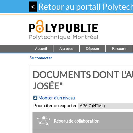
<
Retour au portail Polyte
Accueil
À propos
Déposer
Parcourir
Se connecter
DOCUMENTS DONT L'AU
JOSÉE"
Monter d'un niveau
Pour citer ou exporter
Réseau de collaboration