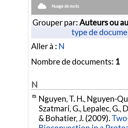
Nuage de mots
Grouper par:
Auteurs ou au
type de docume
Aller à :
N
Nombre de documents:
1
N
Nguyen, T. H., Nguyen-Quan
Szatmari, G., Lepalec, G., D
& Bohatier, J. (2009).
Two-
Bioconvection in a Proto