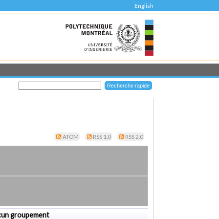
English
ATOM
RSS 1.0
RSS 2.0
cun groupement