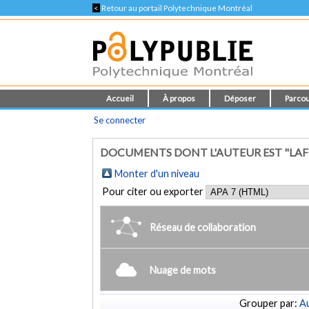
<
Retour au portail Polytechnique Montréal
Accueil
À propos
Déposer
Parcou
Se connecter
DOCUMENTS DONT L'AUTEUR EST "LAFO
Monter d'un niveau
Pour citer ou exporter
Réseau de collaboration
Nuage de mots
Grouper par:
Au