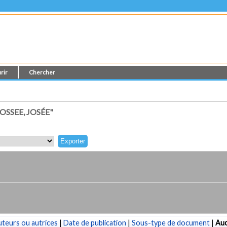
rir
Chercher
SSEE, JOSÉE"
teurs ou autrices
|
Date de publication
|
Sous-type de document
|
Au