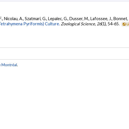
 Nicolau, A., Szatmari, G., Lepalec, G., Dusser, M., Lafossee, J., Bonnet, J
Tetrahymena Pyriformis) Culture.
Zoological Science
,
26
(1), 54-65.
L
e Montréal
.