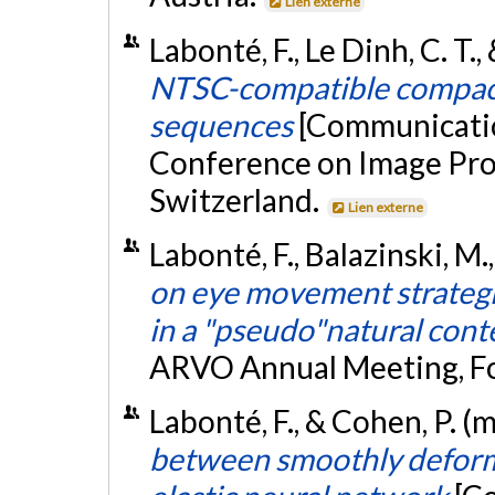
Lien externe
Labonté, F., Le Dinh, C. T
NTSC-compatible compact
sequences
[Communicatio
Conference on Image Proc
Switzerland.
Lien externe
Labonté, F., Balazinski, M.
on eye movement strategie
in a "pseudo"natural cont
ARVO Annual Meeting, Fo
Labonté, F., & Cohen, P. (
between smoothly deform