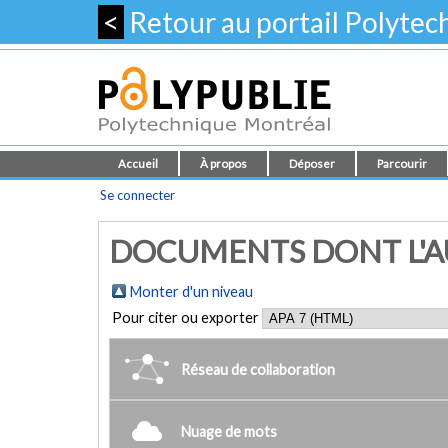
<
Retour au portail Polyte
Accueil
À propos
Déposer
Parcourir
Se connecter
DOCUMENTS DONT L'AU
Monter d'un niveau
Pour citer ou exporter
Réseau de collaboration
Nuage de mots