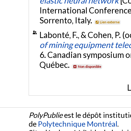
elastic neural network
[C
International Conference 
Sorrento, Italy.
Lien externe
Labonté, F., & Cohen, P. (
of mining equipment tele
6. Canadian symposium o
Québec.
Non disponible
L
PolyPublie
est le dépôt institut
de
Polytechnique Montréal
.