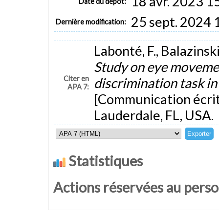
18 avr. 2023 1
Date du dépôt:
25 sept. 2024 
Dernière modification:
Labonté, F., Balazinski
Study on eye movement
Citer en
discrimination task i
APA 7:
[Communication écri
Lauderdale, FL, USA.
Statistiques
Actions réservées au pers