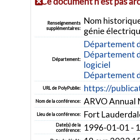
Ce document n'est pas ar
Nom historiqu
Renseignements
supplémentaires:
génie électriq
Département d
Département de
Département:
logiciel
Département d
https://public
URL de PolyPublie:
ARVO Annual 
Nom de la conférence:
Fort Lauderdal
Lieu de la conférence:
Date(s) de la
1996-01-01 - 
conférence: