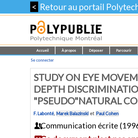
<
Retour au portail Polyte
Accueil
À propos
Déposer
Parcourir
Se connecter
STUDY ON EYE MOVEME
DEPTH DISCRIMINATIO
"PSEUDO"NATURAL CO
F. Labonté
,
Marek Balazinski
et
Paul Cohen
Communication écrite (199