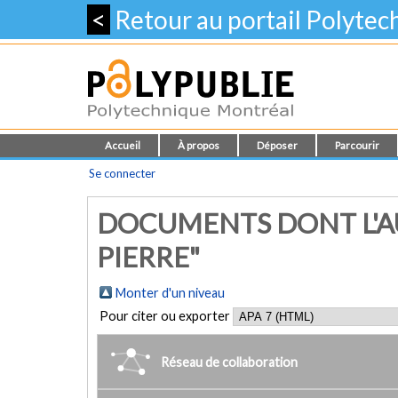
<
Retour au portail Polyte
Accueil
À propos
Déposer
Parcourir
Se connecter
DOCUMENTS DONT L'AU
PIERRE"
Monter d'un niveau
Pour citer ou exporter
Réseau de collaboration