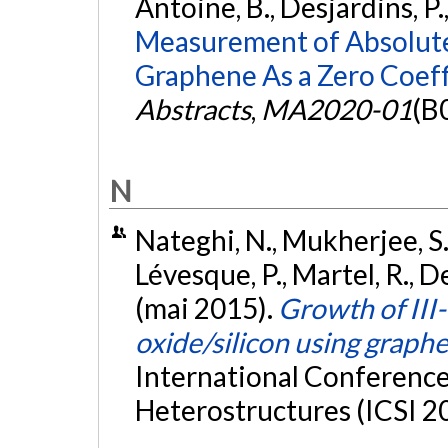
Antoine, B., Desjardins, P.
Measurement of Absolute
Graphene As a Zero Coeff
Abstracts
,
MA2020-01
(B
N
Nateghi, N., Mukherjee, S.
Lévesque, P., Martel, R., D
(mai 2015).
Growth of III
oxide/silicon using graph
International Conference
Heterostructures (ICSI 2