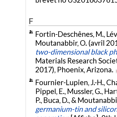
F
Fortin-Deschênes, M., Léve
Moutanabbir, O. (avril 20
two-dimensional black p
Materials Research Socie
2017), Phoenix, Arizona.
Fournier-Lupien, J.-H., Cha
Pippel, E., Mussler, G., Har
P., Buca, D., & Moutanabbi
germanium-tin and silico