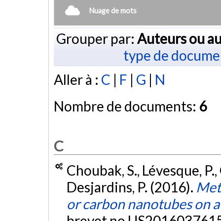
Nuage de mots
Grouper par:
Auteurs ou au
type de docume
Aller à :
C
|
F
|
G
|
N
Nombre de documents:
6
C
Choubak, S., Lévesque, P., 
Desjardins, P. (2016).
Met
or carbon nanotubes on a 
brevet no US2016037615