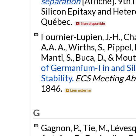
separation
[Affiche]. 9th
Silicon Epitaxy and Heter
Québec.
Non disponible
Fournier-Lupien, J.-H., Ch
A.A. A., Wirths, S., Pippel,
Mantl, S., Buca, D., & Mou
of Germanium-Tin and Si
Stability.
ECS Meeting Abs
1846.
Lien externe
G
Gagnon, P., Tie, M., Lévesq