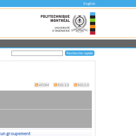
English
ATOM
RSS 1.0
RSS 2.0
cun groupement