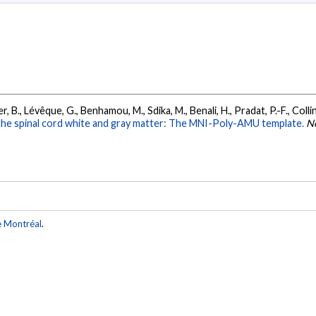
r, B., Lévêque, G., Benhamou, M., Sdika, M., Benali, H., Pradat, P.-F., Collin
he spinal cord white and gray matter: The MNI-Poly-AMU template.
N
e Montréal
.