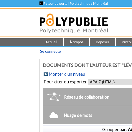
<
Retour au portail Polytechnique Montréal
Accueil
À propos
Déposer
Parcou
Se connecter
DOCUMENTS DONT L'AUTEUR EST "LÉV
Monter d'un niveau
Pour citer ou exporter
Réseau de collaboration
Nuage de mots
Grouper par:
Au