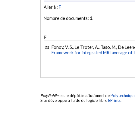
Aller à :
F
Nombre de documents:
1
F
Fonov, V. S., Le Troter, A., Taso, M., De Leene
Framework for integrated MRI average of t
PolyPublie
est le dépôt institutionnel de
Polytechniqu
Site développé à l'aide du logiciel libre
EPrints
.