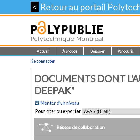
<
Retour au portail Polyte
Accueil
À propos
Déposer
Parcourir
Se connecter
DOCUMENTS DONT L'A
DEEPAK"
Monter d'un niveau
Pour citer ou exporter
Réseau de collaboration