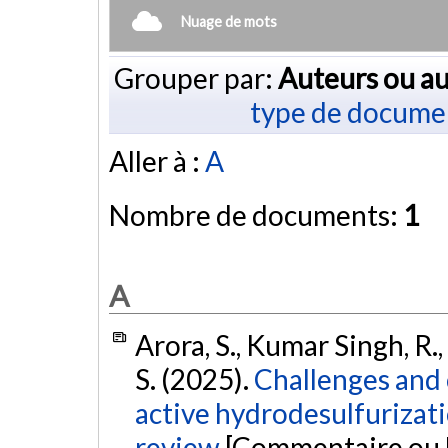
Nuage de mots
Grouper par:
Auteurs ou au
type de docume
Aller à :
A
Nombre de documents:
1
A
Arora, S., Kumar Singh, R.,
S. (2025).
Challenges and 
active hydrodesulfurizat
review
[Commentaire ou l