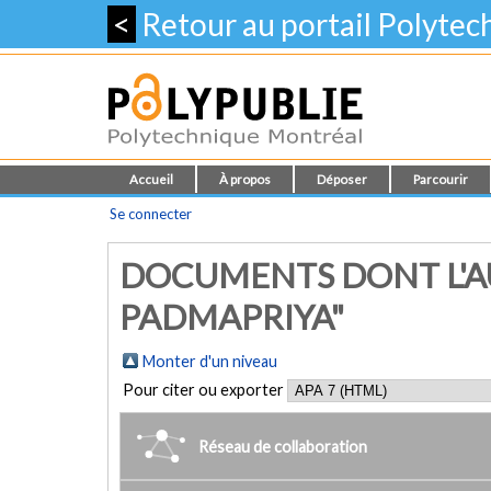
<
Retour au portail Polyte
Accueil
À propos
Déposer
Parcourir
Se connecter
DOCUMENTS DONT L'A
PADMAPRIYA"
Monter d'un niveau
Pour citer ou exporter
Réseau de collaboration