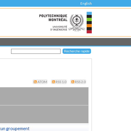
English
ATOM
RSS 1.0
RSS 2.0
cun groupement