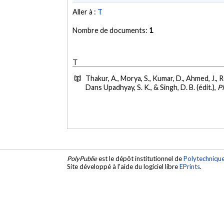
Aller à :
T
Nombre de documents:
1
T
Thakur, A., Morya, S., Kumar, D., Ahmed, J., 
Dans Upadhyay, S. K., & Singh, D. B. (édit.),
P
PolyPublie
est le dépôt institutionnel de
Polytechniqu
Site développé à l'aide du logiciel libre
EPrints
.