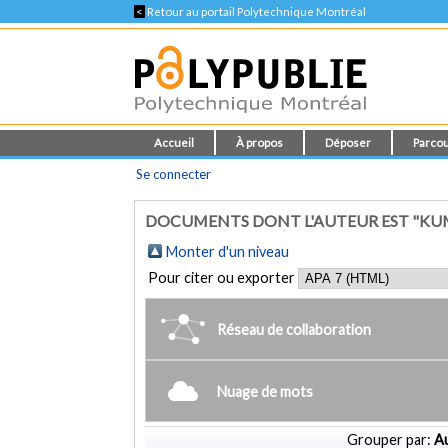
<
Retour au portail Polytechnique Montréal
Accueil
À propos
Déposer
Parcou
Se connecter
DOCUMENTS DONT L'AUTEUR EST "KU
Monter d'un niveau
Pour citer ou exporter
Réseau de collaboration
Nuage de mots
Grouper par:
Au