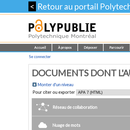
<
Retour au portail Polyte
Accueil
À propos
Déposer
Parcourir
Se connecter
DOCUMENTS DONT L'AU
Monter d'un niveau
Pour citer ou exporter
Réseau de collaboration
Nuage de mots