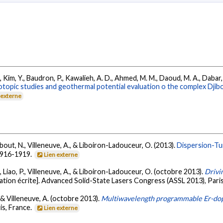
Kim, Y., Baudron, P., Kawalieh, A. D., Ahmed, M. M., Daoud, M. A., Dabar, O.
topic studies and geothermal potential evaluation o the complex Djibout
 externe
odbout, N., Villeneuve, A., & Liboiron-Ladouceur, O. (2013).
Dispersion-Tu
 1916-1919.
Lien externe
, Liao, P., Villeneuve, A., & Liboiron-Ladouceur, O. (octobre 2013).
Drivi
tion écrite]. Advanced Solid-State Lasers Congress (ASSL 2013), Paris
, & Villeneuve, A. (octobre 2013).
Multiwavelength programmable Er-dope
is, France.
Lien externe