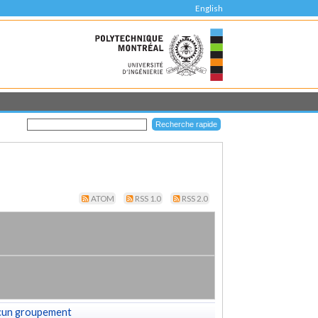
English
ATOM
RSS 1.0
RSS 2.0
cun groupement