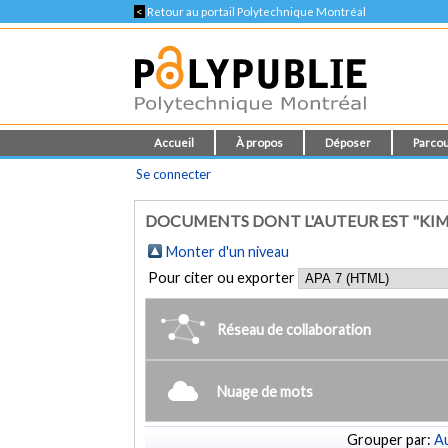
<
Retour au portail Polytechnique Montréal
Accueil
À propos
Déposer
Parcou
Se connecter
DOCUMENTS DONT L'AUTEUR EST "KIM
Monter d'un niveau
Pour citer ou exporter
Réseau de collaboration
Nuage de mots
Grouper par:
Au