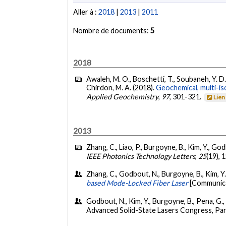
Aller à :
2018
|
2013
|
2011
Nombre de documents:
5
2018
Awaleh, M. O., Boschetti, T., Soubaneh, Y. D., 
Chirdon, M. A. (2018).
Geochemical, multi-iso
Applied Geochemistry
,
97
, 301-321.
Lien
2013
Zhang, C., Liao, P., Burgoyne, B., Kim, Y., G
IEEE Photonics Technology Letters
,
25
(19),
Zhang, C., Godbout, N., Burgoyne, B., Kim, Y.
based Mode-Locked Fiber Laser
[Communica
Godbout, N., Kim, Y., Burgoyne, B., Pena, G.
Advanced Solid-State Lasers Congress, Par