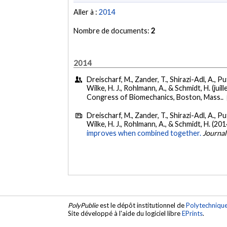
Aller à :
2014
Nombre de documents:
2
2014
Dreischarf, M., Zander, T., Shirazi-Adl, A., Putt
Wilke, H. J., Rohlmann, A., & Schmidt, H. (juil
Congress of Biomechanics, Boston, Mass..
Dreischarf, M., Zander, T., Shirazi-Adl, A., Putt
Wilke, H. J., Rohlmann, A., & Schmidt, H. (201
improves when combined together.
Journal
PolyPublie
est le dépôt institutionnel de
Polytechniqu
Site développé à l'aide du logiciel libre
EPrints
.