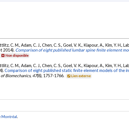
litz, C. M., Adam, C. J., Chen, C. S., Goel, V. K., Kiapour, A., Kim, Y. H., Labu
let 2014).
Comparison of eight published lumbar spine finite element mo
Non disponible
litz, C. M., Adam, C. J., Chen, C. S., Goel, V. K., Kiapour, A., Kim, Y. H., Labu
4).
Comparison of eight published static finite element models of the i
 of Biomechanics
,
47
(8), 1757-1766.
Lien externe
e Montréal
.