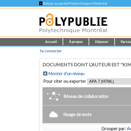
<
Retour au portail Polytechnique Montréal
Accueil
À propos
Déposer
Parcou
Se connecter
DOCUMENTS DONT L'AUTEUR EST "KIM, 
Monter d'un niveau
Pour citer ou exporter
Réseau de collaboration
Nuage de mots
Grouper par:
Au