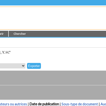
rir
Chercher
Y. H."
teurs ou autrices
|
Date de publication
|
Sous-type de document
|
Au