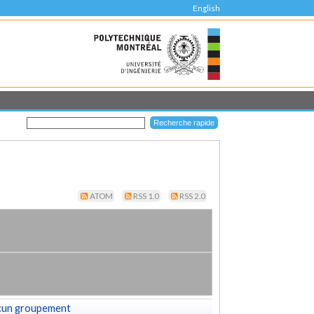
English
ATOM
RSS 1.0
RSS 2.0
cun groupement