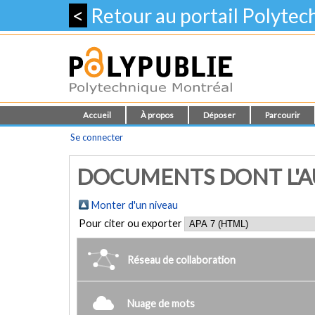
<
Retour au portail Polyte
Accueil
À propos
Déposer
Parcourir
Se connecter
DOCUMENTS DONT L'AUT
Monter d'un niveau
Pour citer ou exporter
Réseau de collaboration
Nuage de mots