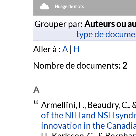
Nuage de mots
Grouper par:
Auteurs ou au
type de docume
Aller à :
A
|
H
Nombre de documents:
2
A
Armellini, F., Beaudry, C.
of the NIH and NSH synd
innovation in the Canadi
U., Karlsson, C., & Bernhard,