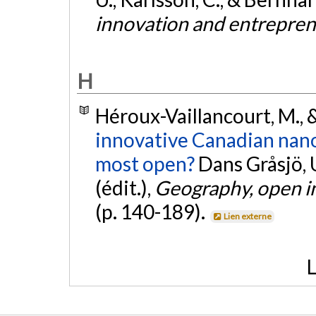
innovation and entrepre
H
Héroux-Vaillancourt, M., 
innovative Canadian nano
most open?
Dans Gråsjö, U
(édit.),
Geography, open i
(p. 140-189).
Lien externe
L