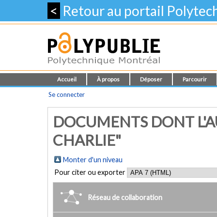
<
Retour au portail Polyte
Accueil
À propos
Déposer
Parcourir
Se connecter
DOCUMENTS DONT L'AU
CHARLIE"
Monter d'un niveau
Pour citer ou exporter
Réseau de collaboration