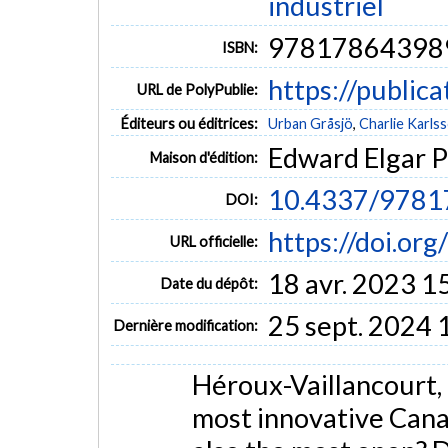
industriel
97817864398
ISBN:
https://public
URL de PolyPublie:
Éditeurs ou éditrices:
Urban Gråsjö
,
Charlie Karls
Edward Elgar P
Maison d'édition:
10.4337/9781
DOI:
https://doi.o
URL officielle:
18 avr. 2023 1
Date du dépôt:
25 sept. 2024 
Dernière modification:
Héroux-Vaillancourt, 
most innovative Cana