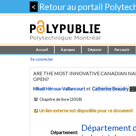
<
Retour au portail Polyte
Accueil
À propos
Déposer
Parcourir
Se connecter
ARE THE MOST INNOVATIVE CANADIAN NA
OPEN?
Mikaël Héroux-Vaillancourt
et
Catherine Beaudry
Chapitre de livre (2018)
Un lien externe est disponible pour ce document
Département d
Département: