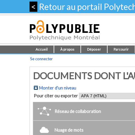
<
Retour au portail Polyte
Accueil
À propos
Déposer
Parcourir
Se connecter
DOCUMENTS DONT L'AUT
Monter d'un niveau
Pour citer ou exporter
Réseau de collaboration
Nuage de mots